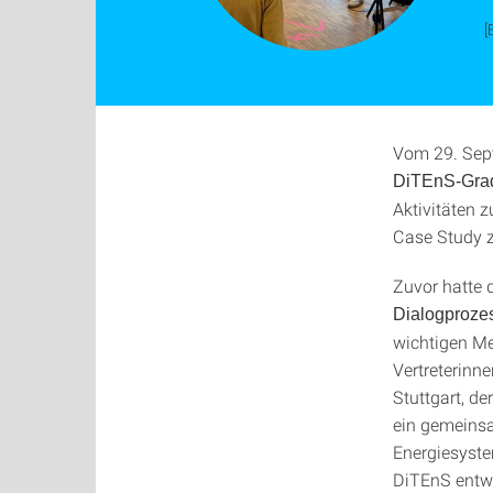
[
Vom 29. Sept
DiTEnS-Grad
Aktivitäten 
Case Study 
Zuvor hatte 
Dialogproze
wichtigen Mei
Vertreterinne
Stuttgart, d
ein gemeinsa
Energiesyst
DiTEnS entw