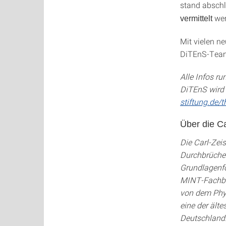
stand abschl
wer
vermittelt
Mit vielen n
DiTEnS-Team
Alle Infos r
DiTEnS wird 
stiftung.de/t
Über die Ca
Die Carl-Zeis
Durchbrüche 
Grundlagenfo
MINT-Fachber
von dem Phys
eine der ält
Deutschland.