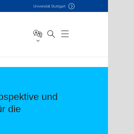
Uni
versität Stuttgart
ospektive und
r die