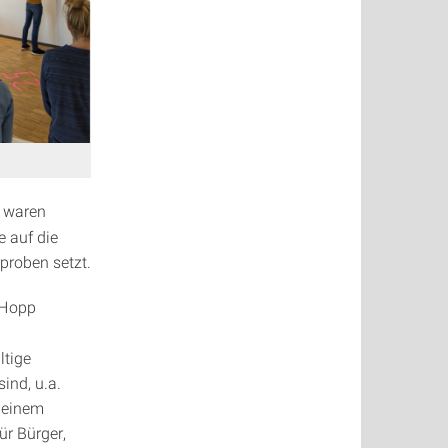
waren
e auf die
proben setzt.
r Hopp
ltige
ind, u.a.
n einem
ür Bürger,