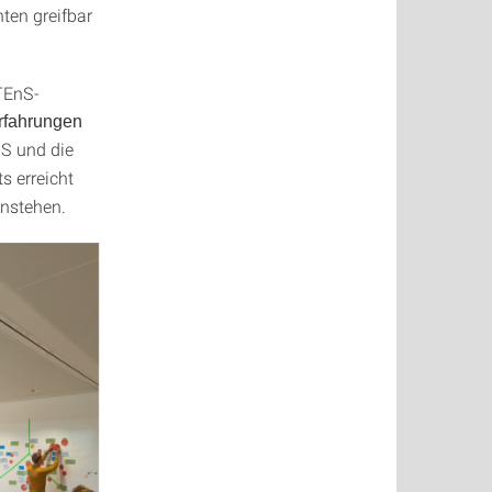
ten greifbar
TEnS-
fahrungen
S und die
ts erreicht
nstehen.