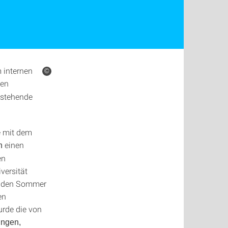
 internen
©
gen
anstehende
e mit dem
einen
n
en
versität
er den Sommer
en
rde die von
ungen,