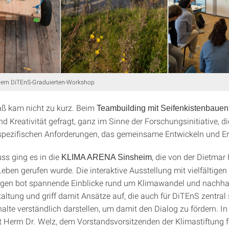
dem DiTEnS-Graduierten-Workshop
ß kam nicht zu kurz. Beim
Teambuilding mit Seifenkistenbauen
 Kreativität gefragt, ganz im Sinne der Forschungsinitiative, di
spezifischen Anforderungen, das gemeinsame Entwickeln und Er
s ging es in die
, die von der Dietma
KLIMA ARENA Sinsheim
Leben gerufen wurde. Die interaktive Ausstellung mit vielfältigen
ngen bot spannende Einblicke rund um Klimawandel und nachha
ltung und griff damit Ansätze auf, die auch für DiTEnS zentral s
alte verständlich darstellen, um damit den Dialog zu fördern. I
 Herrn Dr. Welz, dem Vorstandsvorsitzenden der Klimastiftung f