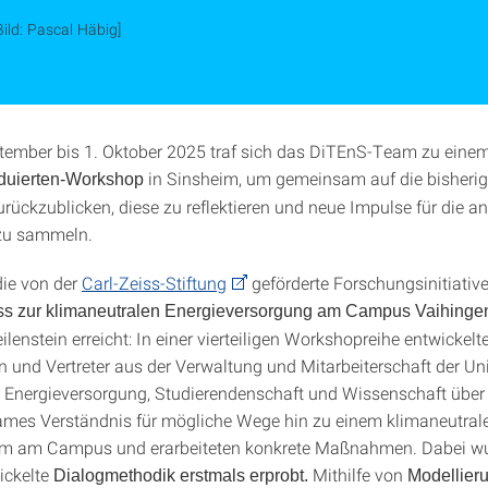
Bild: Pascal Häbig]
ember bis 1. Oktober 2025 traf sich das DiTEnS-Team zu einem
in Sinsheim, um gemeinsam auf die bisheri
uierten-Workshop
zurückzublicken, diese zu reflektieren und neue Impulse für die 
zu sammeln.
die von der
Carl-Zeiss-Stiftung
geförderte Forschungsinitiativ
ss zur klimaneutralen Energieversorgung am Campus Vaihinge
lenstein erreicht: In einer vierteiligen Workshopreihe entwickelt
n und Vertreter aus der Verwaltung und Mitarbeiterschaft der Uni
er Energieversorgung, Studierendenschaft und Wissenschaft üb
mes Verständnis für mögliche Wege hin zu einem klimaneutral
em am Campus und erarbeiteten konkrete Maßnahmen. Dabei wu
ickelte
Mithilfe von
Dialogmethodik erstmals erprobt.
Modellier