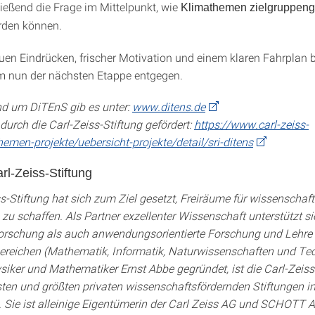
ießend die Frage im Mittelpunkt, wie
Klimathemen zielgruppeng
den können.
euen Eindrücken, frischer Motivation und einem klaren Fahrplan b
 nun der nächsten Etappe entgegen.
und um DiTEnS gib es unter:
www.ditens.de
durch die Carl-Zeiss-Stiftung gefördert:
https://www.carl-zeiss-
hemen-projekte/uebersicht-projekte/detail/sri-ditens
rl-Zeiss-Stiftung
s-Stiftung hat sich zum Ziel gesetzt, Freiräume für wissenschaft
zu schaffen. Als Partner exzellenter Wissenschaft unterstützt s
rschung als auch anwendungsorientierte Forschung und Lehre 
eichen (Mathematik, Informatik, Naturwissenschaften und Tec
iker und Mathematiker Ernst Abbe gegründet, ist die Carl-Zeiss
esten und größten privaten wissenschaftsfördernden Stiftungen i
 Sie ist alleinige Eigentümerin der Carl Zeiss AG und SCHOTT A