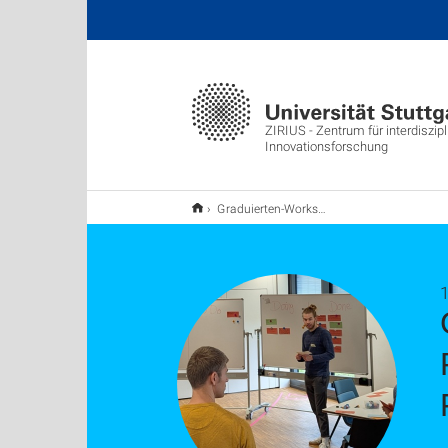
ZIRIUS - Zentrum für interdiszipl
Innovationsforschung
Graduierten-Workshop zur Retrospektive und Reflexion bringt neue Impulse für die Forschungsinitiative DiTEnS