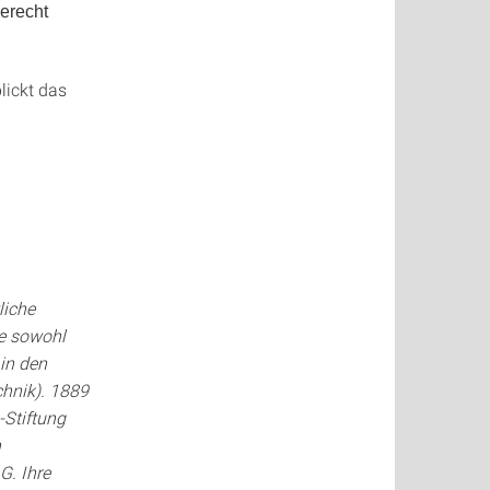
erecht
lickt das
liche
ie sowohl
in den
hnik). 1889
-Stiftung
n
G. Ihre