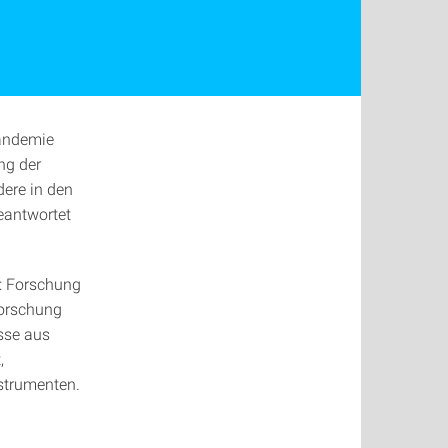
Pandemie
ng der
dere in den
eantwortet
: Forschung
forschung
sse aus
,
strumenten.