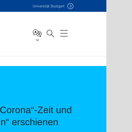
Uni
versität Stuttgart
t-Corona“-Zeit und
en“ erschienen