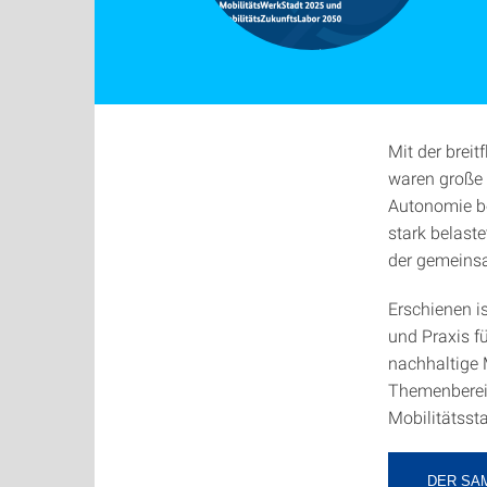
Mit der brei
waren große 
Autonomie be
stark belast
der gemeinsa
Erschienen 
und Praxis f
nachhaltige 
Themenbereic
Mobilitätsst
DER SA