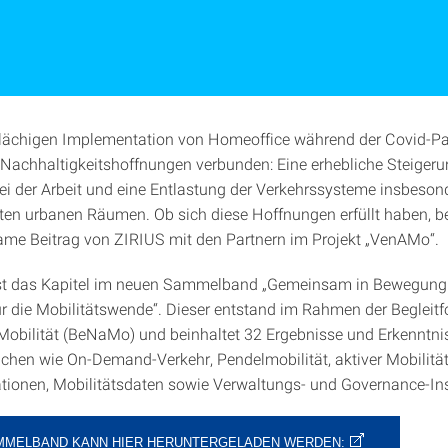
tflächigen Implementation von Homeoffice während der Covid-
Nachhaltigkeitshoffnungen verbunden: Eine erhebliche Steigeru
i der Arbeit und eine Entlastung der Verkehrssysteme insbeson
eten urbanen Räumen. Ob sich diese Hoffnungen erfüllt haben, b
me Beitrag von ZIRIUS mit den Partnern im Projekt „VenAMo“.
ist das Kapitel im neuen Sammelband „Gemeinsam in Bewegung
ür die Mobilitätswende“. Dieser entstand im Rahmen der Begleit
Mobilität (BeNaMo) und beinhaltet 32 Ergebnisse und Erkenntni
hen wie On-Demand-Verkehr, Pendelmobilität, aktiver Mobilität
ationen, Mobilitätsdaten sowie Verwaltungs- und Governance-In
MMELBAND KANN HIER HERUNTERGELADEN WERDEN: