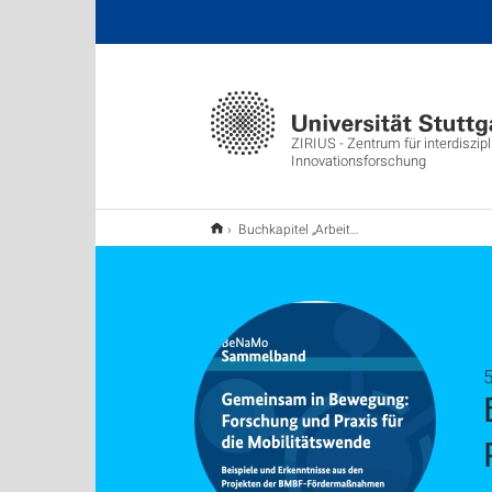
ZIRIUS - Zentrum für interdiszipl
Innovationsforschung
Buchkapitel „Arbeit in der „Post-Corona“-Zeit und Folgen für das Verkehrsverhalten“ erschienen