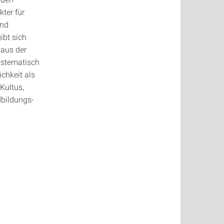
ter für
und
ibt sich
 aus der
ystematisch
ichkeit als
Kultus,
dbildungs-