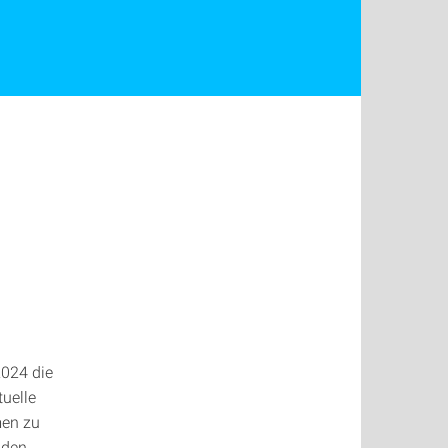
2024 die
tuelle
men zu
 den