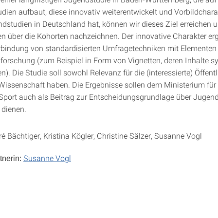
dien aufbaut, diese innovativ weiterentwickelt und Vorbildcharak
dstudien in Deutschland hat, können wir dieses Ziel erreichen 
n über die Kohorten nachzeichnen. Der innovative Charakter erg
rbindung von standardisierten Umfragetechniken mit Elementen
forschung (zum Beispiel in Form von Vignetten, deren Inhalte s
en). Die Studie soll sowohl Relevanz für die (interessierte) Öffentl
 Wissenschaft haben. Die Ergebnisse sollen dem Ministerium für 
port auch als Beitrag zur Entscheidungsgrundlage über Jugen
dienen.
é Bächtiger, Kristina Kögler, Christine Sälzer, Susanne Vogl
Susanne Vogl
nerin: